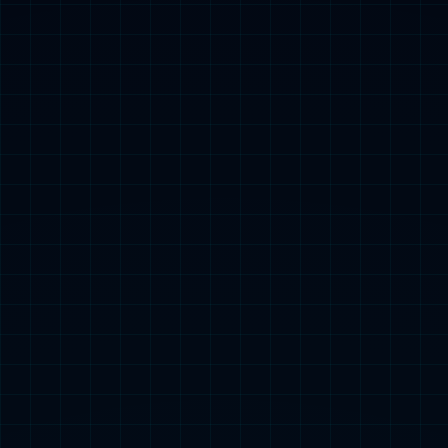
馥感啉口服液
功能主治：清热解毒，止咳平喘,益气疏表。用
于小儿气虚感冒所引起的发烧、咳嗽、气喘、
咽喉肿痛。