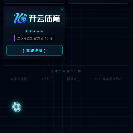
合作伙伴咨询
商务合作邮箱：bd@gdyph.com
科技项目部邮箱：yphkj@gdyph.com