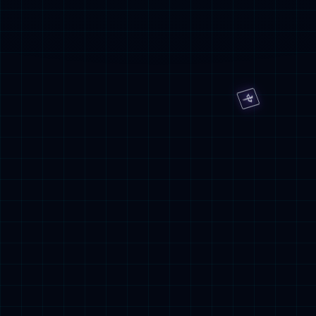
研发创新
智能制造
产品中心
新闻中心
投资者关系
关于我们
股票代码：300723
0.00
RMB
截至
微信
隐私政策
法律声明