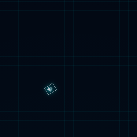
人才招聘
联系方式：020-28877666-8431